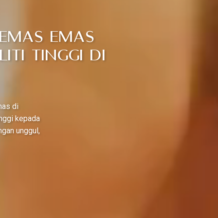
Kemas Emas
ti Tinggi di
mas di
inggi kepada
ngan unggul,